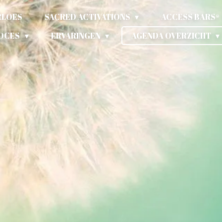
RLOES
SACRED ACTIVATIONS
ACCESS BARS®
ROCES
ERVARINGEN
AGENDA OVERZICHT