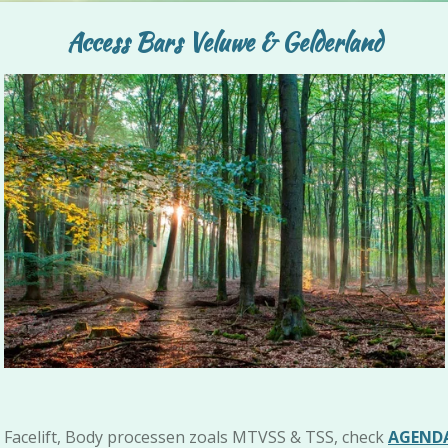
Access Bars Veluwe & Gelderland
c Facelift, Body processen zoals MTVSS & TSS, check
AGEND