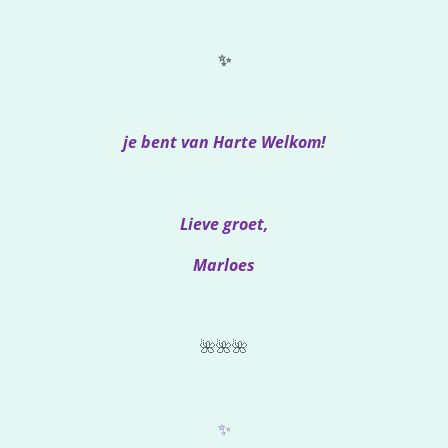
✨
je bent van Harte Welkom!
Lieve groet,
Marloes
🌺🌺🌺
✨